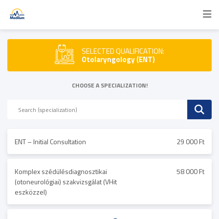
SELECTED QUALIFICATION:
Otolaryngology (ENT)
CHOOSE A SPECIALIZATION!
ENT – Initial Consultation
29 000 Ft
Komplex szédülésdiagnosztikai
58 000 Ft
(otoneurológiai) szakvizsgálat (VHit
eszközzel)